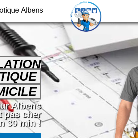
motique Albens
LATION
TIQUE
ICILE
sur Albens
t pas cher
n 30 min !