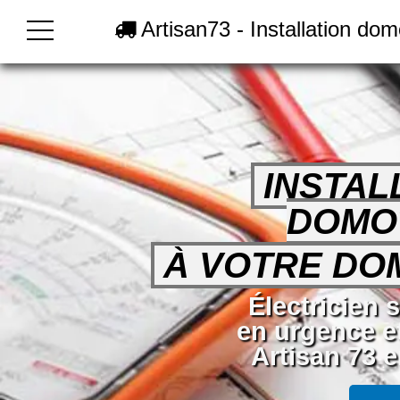
Artisan73 - Installation do
INSTAL
DOMO
À VOTRE DOM
Électricien 
en urgence e
Artisan 73 e