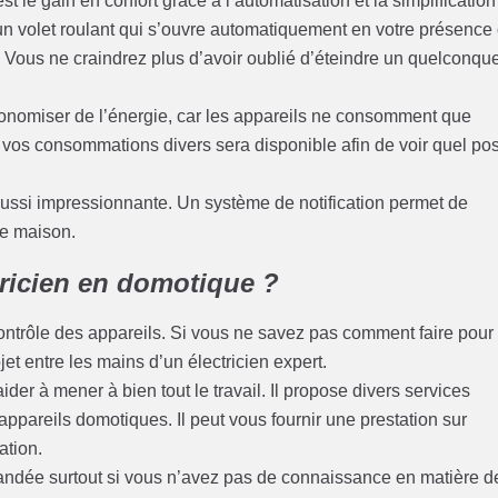
t le gain en confort grâce à l’automatisation et la simplification
 un volet roulant qui s’ouvre automatiquement en votre présence
. Vous ne craindrez plus d’avoir oublié d’éteindre un quelconqu
conomiser de l’énergie, car les appareils ne consomment que
e vos consommations divers sera disponible afin de voir quel po
ut aussi impressionnante. Un système de notification permet de
re maison.
tricien en domotique ?
contrôle des appareils. Si vous ne savez pas comment faire pour
t entre les mains d’un électricien expert.
der à mener à bien tout le travail. Il propose divers services
appareils domotiques. Il peut vous fournir une prestation sur
ation.
andée surtout si vous n’avez pas de connaissance en matière d