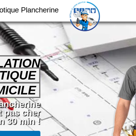
motique Plancherine
LATION
TIQUE
ICILE
lancherine
t pas cher
n 30 min !