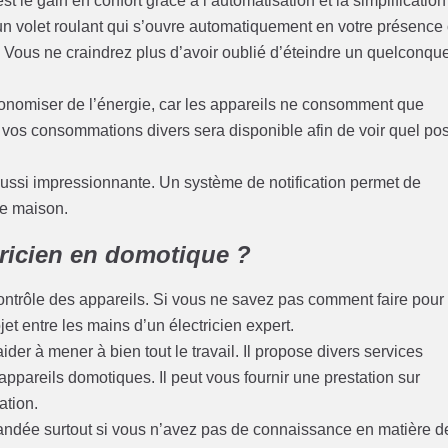
t le gain en confort grâce à l’automatisation et la simplification
 un volet roulant qui s’ouvre automatiquement en votre présence
. Vous ne craindrez plus d’avoir oublié d’éteindre un quelconqu
conomiser de l’énergie, car les appareils ne consomment que
e vos consommations divers sera disponible afin de voir quel po
ut aussi impressionnante. Un système de notification permet de
re maison.
tricien en domotique ?
contrôle des appareils. Si vous ne savez pas comment faire pour
t entre les mains d’un électricien expert.
der à mener à bien tout le travail. Il propose divers services
appareils domotiques. Il peut vous fournir une prestation sur
ation.
andée surtout si vous n’avez pas de connaissance en matière d