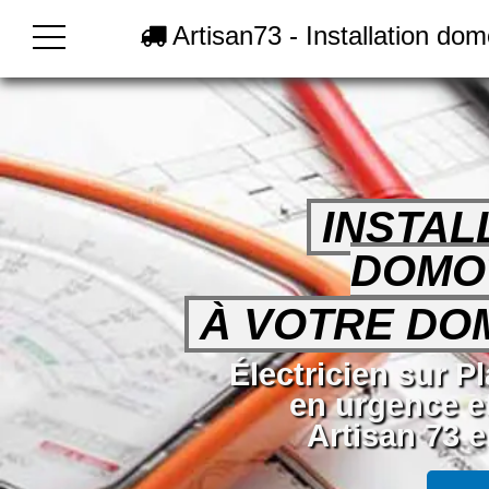
Artisan73 - Installation do
INSTAL
DOMO
À VOTRE DOM
Électricien sur P
en urgence e
Artisan 73 e