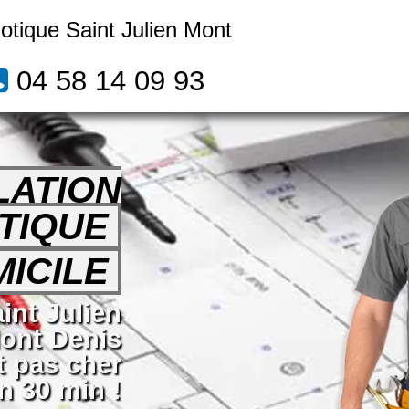
motique Saint Julien Mont
04 58 14 09 93
LATION
TIQUE
ICILE
aint Julien
ont Denis
t pas cher
n 30 min !