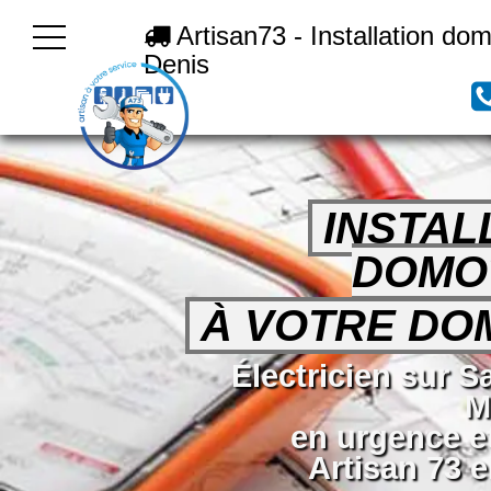
Artisan73 - Installation do
Denis
INSTAL
DOMO
À VOTRE DOM
Électricien sur S
M
en urgence e
Artisan 73 e