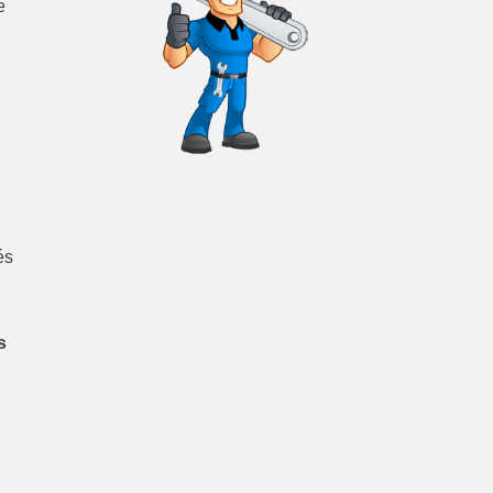
e
és
s