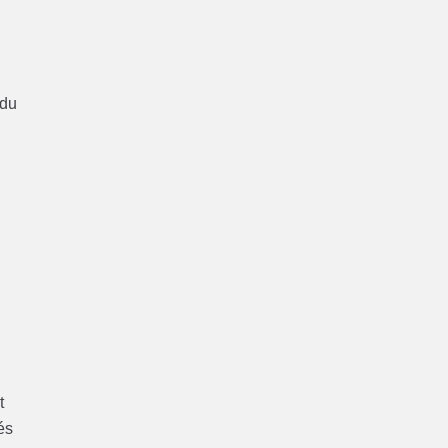
 du
t
és