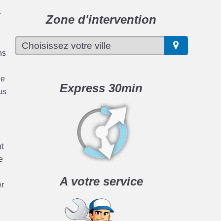
r
Zone d'intervention
ns
de
Express 30min
us
nt
e
A votre service
er