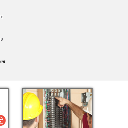
re
ns
ent