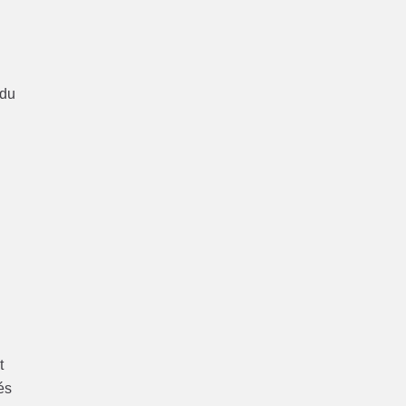
 du
t
és