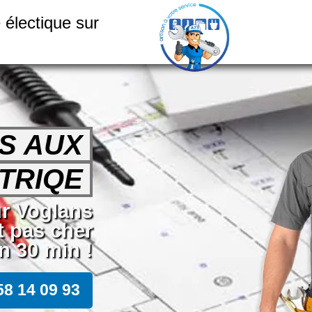
électique sur
S AUX
TRIQE
ur Voglans
t pas cher
n 30 min !
58 14 09 93