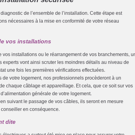
diagnostic de l’ensemble de l’installation. Cette étape est
ntions nécessaires à la mise en conformité de votre réseau
e vos installations
 vos installations ou le réarrangement de vos branchements, u
 experts vont ainsi scruter les moindres détails au niveau de
stat une fois les premières vérifications effectuées.
s de votre logement, nos professionnels procèderont à un
de chaque câblage et appareillage. Et cela, que ce soit sur vos
e d’alimentation générale de votre logement.
t en suivant le passage de vos câbles, ils seront en mesure
us conseiller en conséquence.
t dite
 électriques a surtout été mise en place pour assurer votre