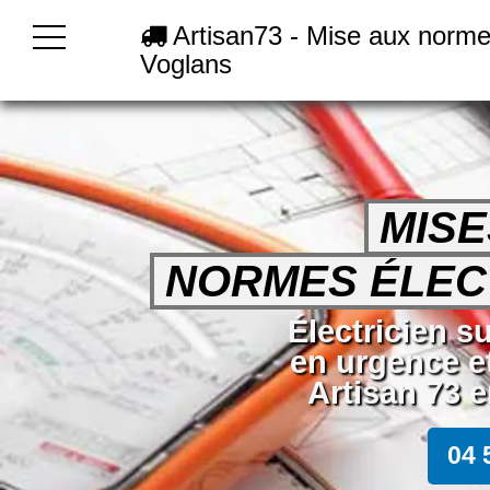
Artisan73 - Mise aux norme 
Voglans
MISE
NORMES ÉLEC
Électricien s
en urgence e
Artisan 73 e
04 