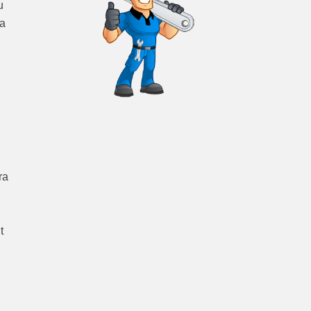
u
ra
ra
t