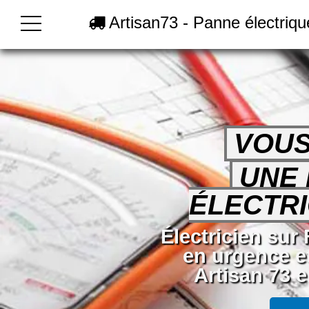
Artisan73 - Panne électriq
VOUS
UNE
ÉLECTRI
Électricien sur
en urgence e
Artisan 73 e