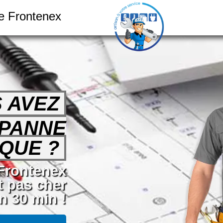
ue Frontenex
 AVEZ
 PANNE
QUE ?
 Frontenex
t pas cher
n 30 min !