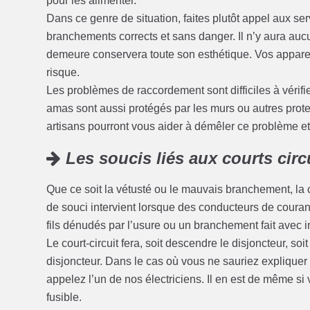
pour les alimenter.
Dans ce genre de situation, faites plutôt appel aux se
branchements corrects et sans danger. Il n’y aura au
demeure conservera toute son esthétique. Vos appareil
risque.
Les problèmes de raccordement sont difficiles à vérifi
amas sont aussi protégés par les murs ou autres protect
artisans pourront vous aider à démêler ce problème et à
Les soucis liés aux courts circ
Que ce soit la vétusté ou le mauvais branchement, la 
de souci intervient lorsque des conducteurs de coura
fils dénudés par l’usure ou un branchement fait avec i
Le court-circuit fera, soit descendre le disjoncteur, soi
disjoncteur. Dans le cas où vous ne sauriez expliquer 
appelez l’un de nos électriciens. Il en est de même si v
fusible.