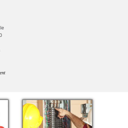
lle
0
s
ent