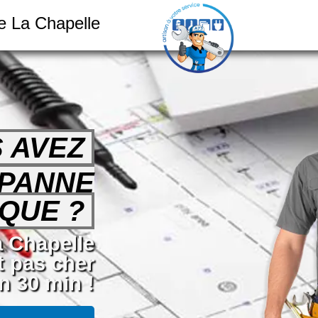
e La Chapelle
 AVEZ
 PANNE
QUE ?
a Chapelle
t pas cher
n 30 min !