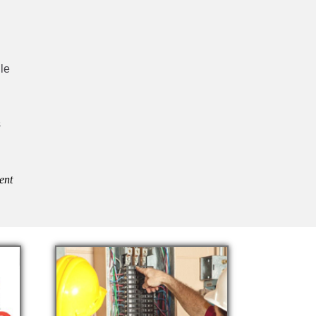
lle
e
s
ent