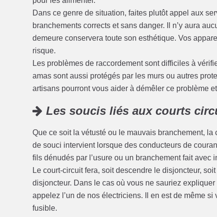
pour les alimenter.
Dans ce genre de situation, faites plutôt appel aux se
branchements corrects et sans danger. Il n’y aura au
demeure conservera toute son esthétique. Vos appareil
risque.
Les problèmes de raccordement sont difficiles à vérifi
amas sont aussi protégés par les murs ou autres protect
artisans pourront vous aider à démêler ce problème et à
Les soucis liés aux courts circ
Que ce soit la vétusté ou le mauvais branchement, la 
de souci intervient lorsque des conducteurs de coura
fils dénudés par l’usure ou un branchement fait avec i
Le court-circuit fera, soit descendre le disjoncteur, soi
disjoncteur. Dans le cas où vous ne sauriez expliquer 
appelez l’un de nos électriciens. Il en est de même si v
fusible.