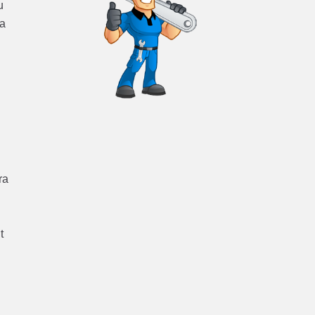
u
ra
ra
t