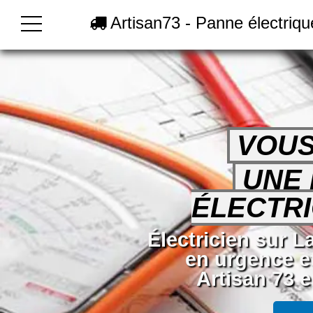
Artisan73 - Panne électriqu
VOUS
UNE
ÉLECTRI
Électricien sur L
en urgence e
Artisan 73 e