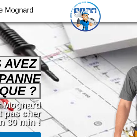
ue Mognard
 AVEZ
 PANNE
QUE ?
ur Mognard
t pas cher
n 30 min !