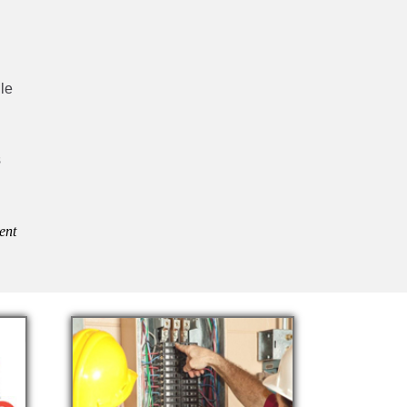
lle
s
ent