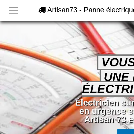
Artisan73 - Panne électriq
VOUS
UNE
ÉLECTRI
Électricien s
en urgence e
Artisan 73 e