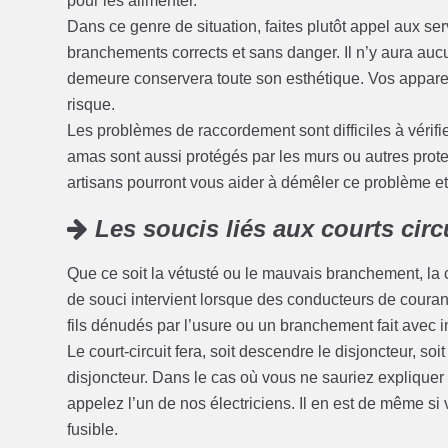
pour les alimenter.
Dans ce genre de situation, faites plutôt appel aux se
branchements corrects et sans danger. Il n’y aura au
demeure conservera toute son esthétique. Vos appareil
risque.
Les problèmes de raccordement sont difficiles à vérifi
amas sont aussi protégés par les murs ou autres protect
artisans pourront vous aider à démêler ce problème et à
Les soucis liés aux courts circ
Que ce soit la vétusté ou le mauvais branchement, la 
de souci intervient lorsque des conducteurs de coura
fils dénudés par l’usure ou un branchement fait avec i
Le court-circuit fera, soit descendre le disjoncteur, soi
disjoncteur. Dans le cas où vous ne sauriez expliquer 
appelez l’un de nos électriciens. Il en est de même si v
fusible.