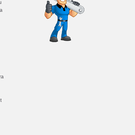
u
ra
ra
t