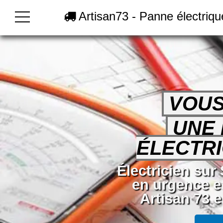
Artisan73 - Panne électrique
VOUS
UNE
ÉLECTRI
Électricien sur 
en urgence e
Artisan 73 e