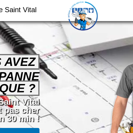
 Saint Vital
 AVEZ
 PANNE
QUE ?
Saint Vital
t pas cher
n 30 min !