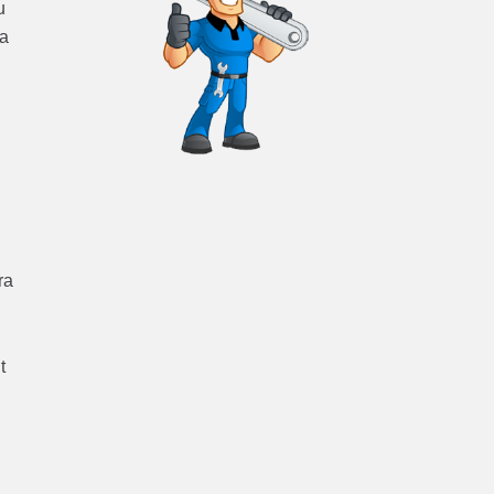
u
ra
ra
t