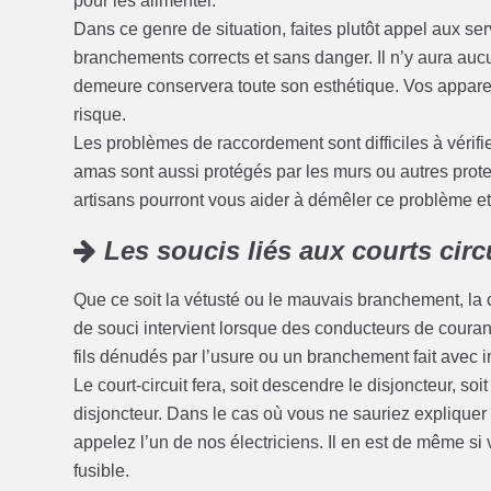
pour les alimenter.
Dans ce genre de situation, faites plutôt appel aux se
branchements corrects et sans danger. Il n’y aura au
demeure conservera toute son esthétique. Vos appareil
risque.
Les problèmes de raccordement sont difficiles à vérifi
amas sont aussi protégés par les murs ou autres protect
artisans pourront vous aider à démêler ce problème et à
Les soucis liés aux courts circ
Que ce soit la vétusté ou le mauvais branchement, la 
de souci intervient lorsque des conducteurs de coura
fils dénudés par l’usure ou un branchement fait avec i
Le court-circuit fera, soit descendre le disjoncteur, soi
disjoncteur. Dans le cas où vous ne sauriez expliquer 
appelez l’un de nos électriciens. Il en est de même si v
fusible.