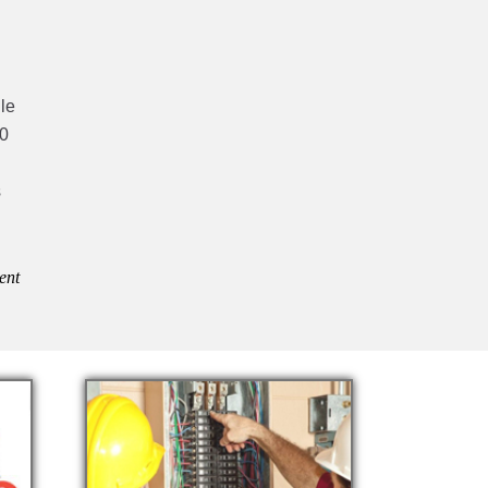
lle
30
s
ent