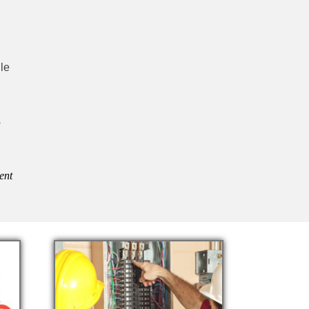
lle
s
ent