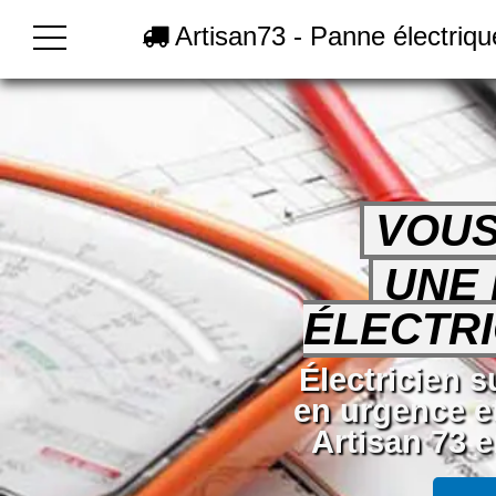
Artisan73 - Panne électriq
VOUS
UNE
ÉLECTRI
Électricien 
en urgence e
Artisan 73 e