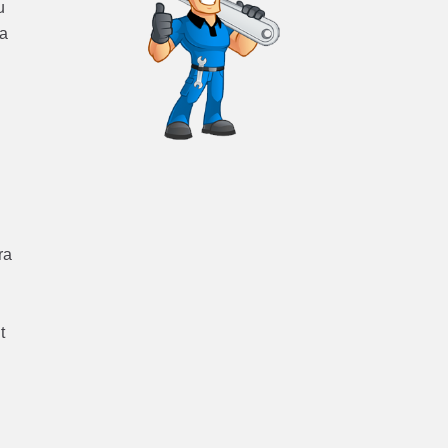
u
ra
ra
t