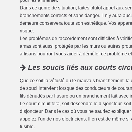
pour les alimenter.
Dans ce genre de situation, faites plutôt appel aux se
branchements corrects et sans danger. Il n’y aura au
demeure conservera toute son esthétique. Vos appareil
risque.
Les problèmes de raccordement sont difficiles à vérifi
amas sont aussi protégés par les murs ou autres protect
artisans pourront vous aider à démêler ce problème et à
Les soucis liés aux courts circ
Que ce soit la vétusté ou le mauvais branchement, la 
de souci intervient lorsque des conducteurs de coura
fils dénudés par l’usure ou un branchement fait avec i
Le court-circuit fera, soit descendre le disjoncteur, soi
disjoncteur. Dans le cas où vous ne sauriez expliquer 
appelez l’un de nos électriciens. Il en est de même si v
fusible.