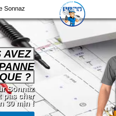
ue Sonnaz
 AVEZ
 PANNE
QUE ?
sur Sonnaz
t pas cher
n 30 min !