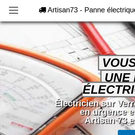
Artisan73 - Panne électriq
VOUS
UNE
ÉLECTRI
Électricien sur Ver
en urgence e
Artisan 73 e