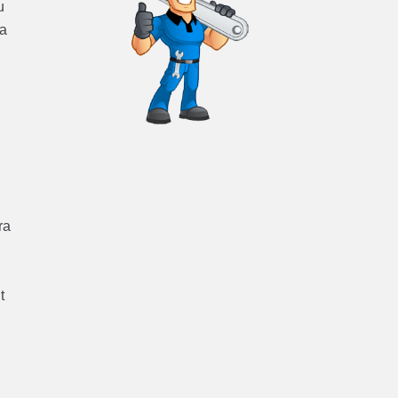
u
ra
ra
t