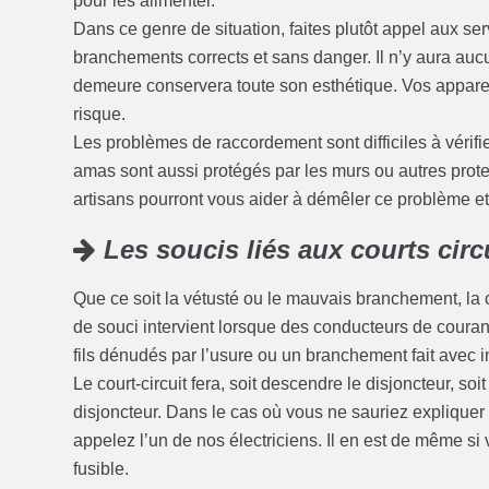
pour les alimenter.
Dans ce genre de situation, faites plutôt appel aux se
branchements corrects et sans danger. Il n’y aura au
demeure conservera toute son esthétique. Vos appareil
risque.
Les problèmes de raccordement sont difficiles à vérifi
amas sont aussi protégés par les murs ou autres protect
artisans pourront vous aider à démêler ce problème et à
Les soucis liés aux courts circ
Que ce soit la vétusté ou le mauvais branchement, la 
de souci intervient lorsque des conducteurs de coura
fils dénudés par l’usure ou un branchement fait avec i
Le court-circuit fera, soit descendre le disjoncteur, soi
disjoncteur. Dans le cas où vous ne sauriez expliquer 
appelez l’un de nos électriciens. Il en est de même si v
fusible.