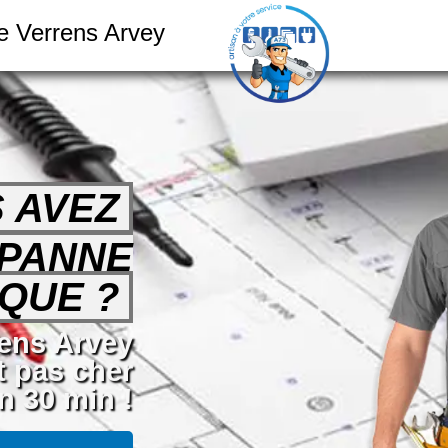
ue Verrens Arvey
 AVEZ
 PANNE
QUE ?
rens Arvey
t pas cher
n 30 min !