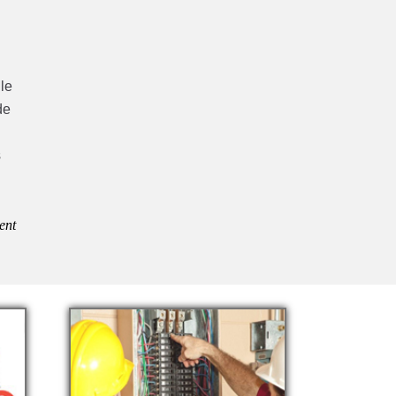
lle
de
s
ent