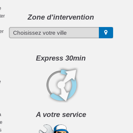
e
Zone d'intervention
ter
er
Express 30min
e
A votre service
a
ge
s