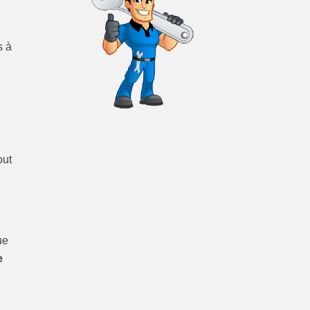
s à
out
ue
e