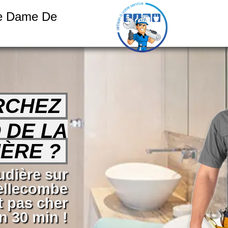
re Dame De
RCHEZ
 DE LA
ÈRE ?
dière sur
ellecombe
t pas cher
n 30 min !