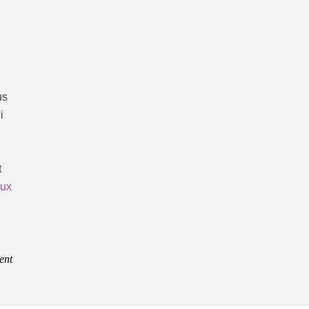
us
i
t
eux
ent