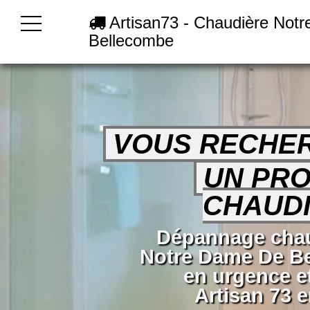
Artisan73 - Chaudière Not
Bellecombe
VOUS RECHE
UN PRO
CHAUDI
Dépannage chau
Notre Dame De B
en urgence e
Artisan 73 e