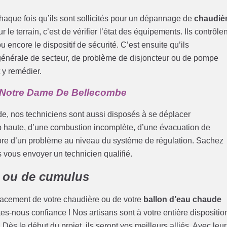
haque fois qu’ils sont sollicités pour un dépannage de
chaudiè
 le terrain, c’est de vérifier l’état des équipements. Ils contrôlen
u encore le dispositif de sécurité. C’est ensuite qu’ils
 générale de secteur, de problème de disjoncteur ou de pompe
 y remédier.
 Notre Dame De Bellecombe
de, nos techniciens sont aussi disposés à se déplacer
p haute, d’une combustion incomplète, d’une évacuation de
core d’un problème au niveau du système de régulation. Sachez
s vous envoyer un technicien qualifié.
 ou de cumulus
lacement de votre chaudière ou de votre
ballon d’eau chaude
ites-nous confiance ! Nos artisans sont à votre entière dispositio
l. Dès le début du projet, ils seront vos meilleurs alliés. Avec leur