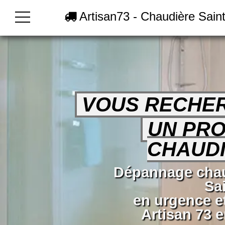
Artisan73 - Chaudière Sain
VOUS RECHE
UN PRO
CHAUDI
Dépannage chau
Sa
en urgence e
Artisan 73 e