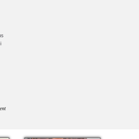
us
i
ent