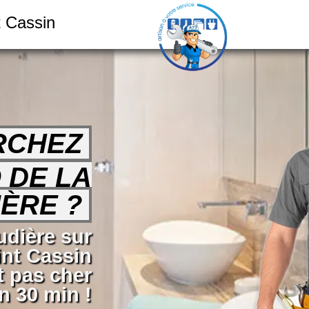
t Cassin
RCHEZ
 DE LA
ÈRE ?
dière sur
int Cassin
t pas cher
n 30 min !