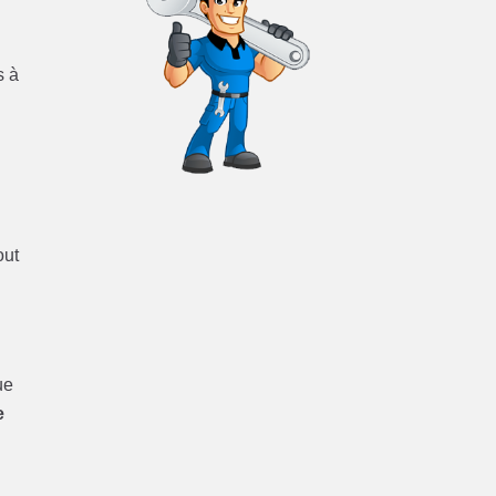
s à
out
ue
e