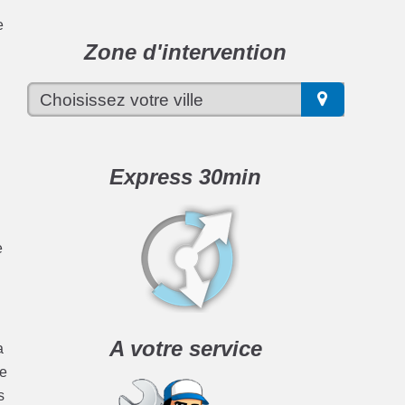
e
Zone d'intervention
Express 30min
e
A votre service
a
ge
s