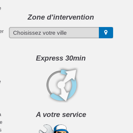
e
Zone d'intervention
er
Express 30min
e
A votre service
a
ge
s