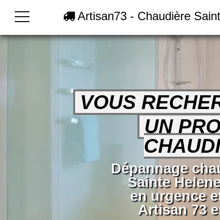
Artisan73 - Chaudière Sain
VOUS RECHE
UN PRO
CHAUDI
Dépannage chau
Sainte Helene
en urgence e
Artisan 73 e