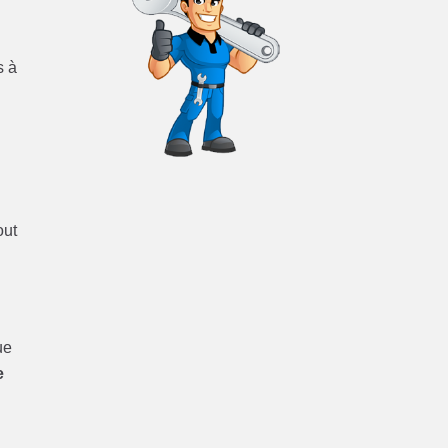
s à
out
ue
e