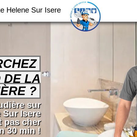
te Helene Sur Isere
RCHEZ
 DE LA
ÈRE ?
dière sur
 Sur Isere
t pas cher
n 30 min !