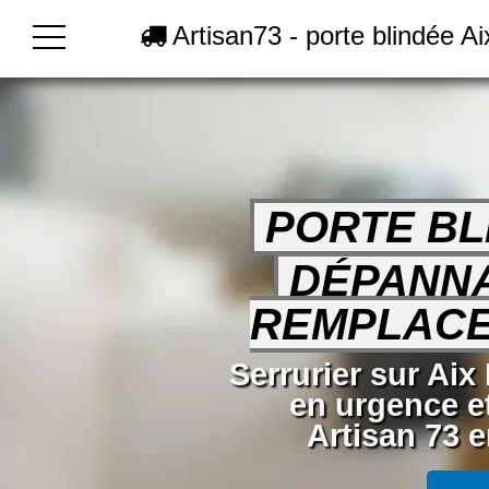
Artisan73 - porte blindée A
PORTE BL
DÉPANN
REMPLAC
Serrurier sur Aix
en urgence e
Artisan 73 e