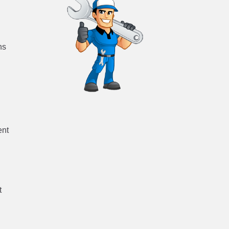
ns
ent
t