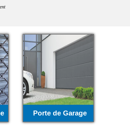
ent
ue
Porte de Garage