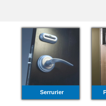
Serrurier
P