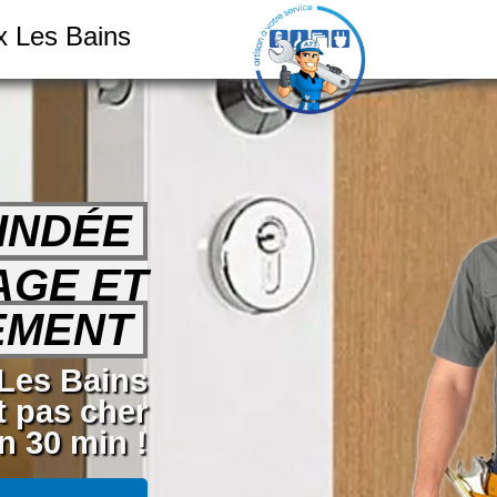
ix Les Bains
INDÉE
AGE ET
EMENT
 Les Bains
t pas cher
n 30 min !