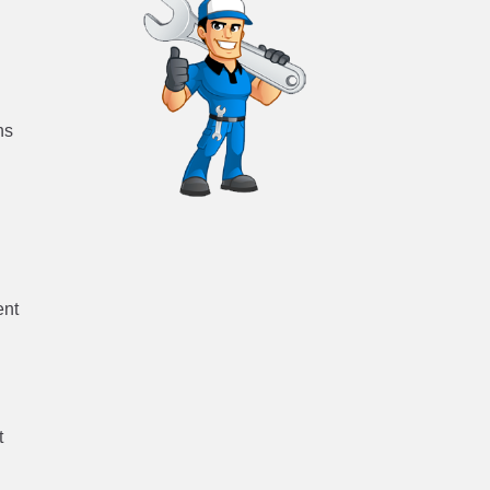
ns
ent
t