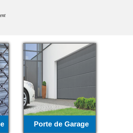
ent
ue
Porte de Garage