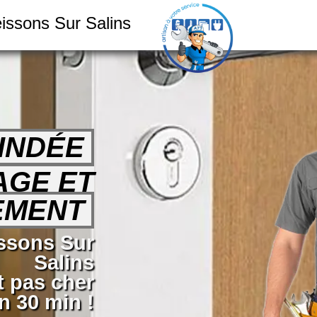
eissons Sur Salins
INDÉE
AGE ET
EMENT
issons Sur
Salins
t pas cher
n 30 min !