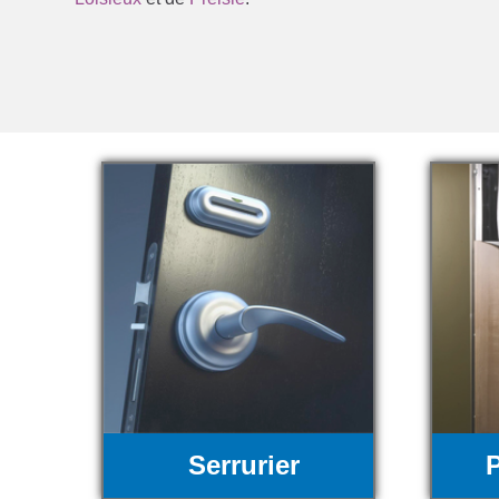
Serrurier
P