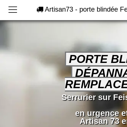
Artisan73 - porte blindée F
PORTE BL
DÉPANN
REMPLAC
Serrurier sur Fe
en urgence e
Artisan 73 e