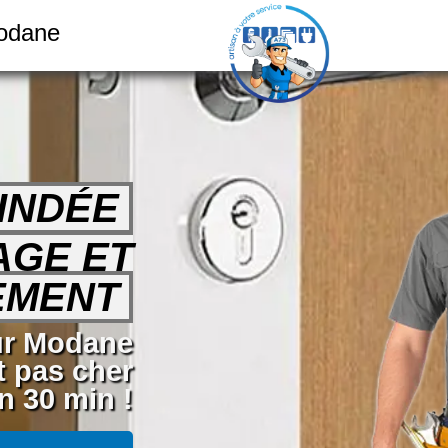
Modane
INDÉE
AGE ET
EMENT
sur Modane
t pas cher
n 30 min !