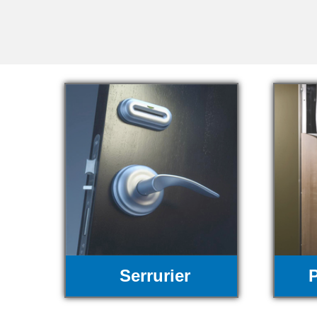
Serrurier
P