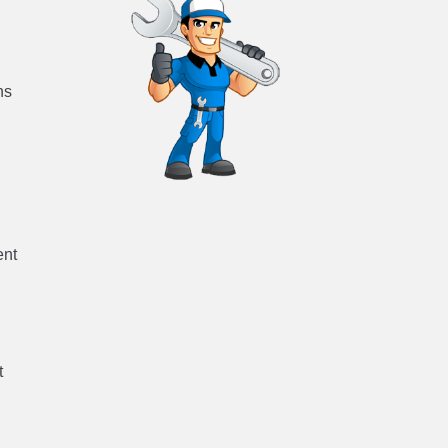
ns
ent
t