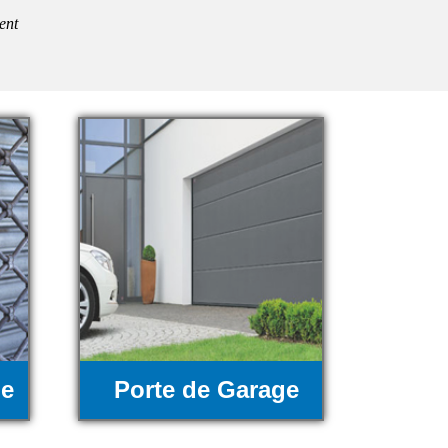
ent
ue
Porte de Garage