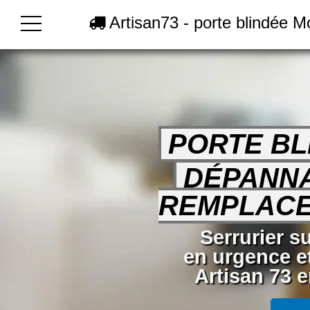
Artisan73 - porte blindée 
PORTE BL
DÉPANN
REMPLAC
Serrurier 
en urgence e
Artisan 73 e