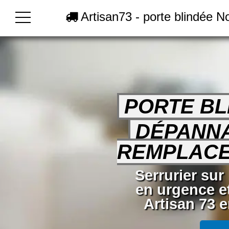
Artisan73 - porte blindée N
PORTE BL
DÉPANN
REMPLAC
Serrurier sur
en urgence e
Artisan 73 e