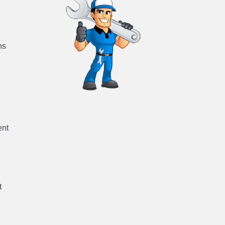
ns
ent
t