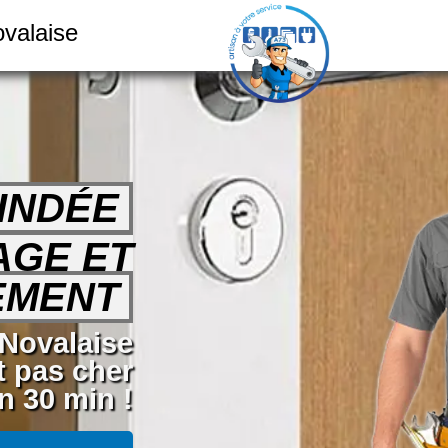
ovalaise
INDÉE
AGE ET
EMENT
 Novalaise
t pas cher
n 30 min !