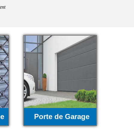
ent
ue
Porte de Garage