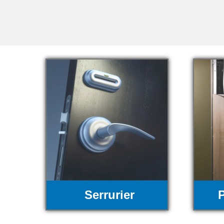
Serrurier
P