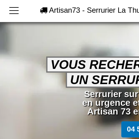
Artisan73 - Serrurier La Thu
VOUS RECHE
UN SERRUR
Serrurier sur
en urgence e
Artisan 73 e
04 