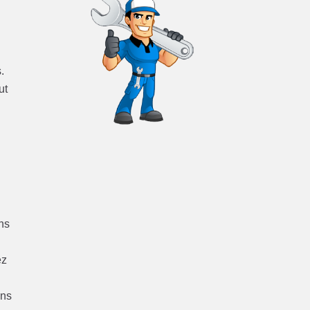
.
ut
ns
ez
ins