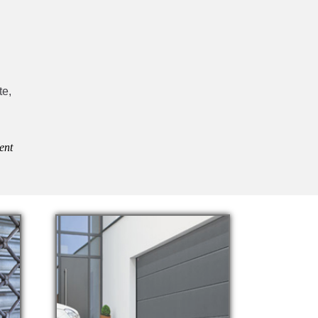
te,
ent