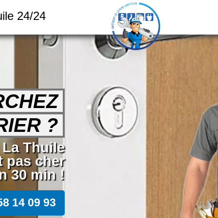
ile 24/24
RCHEZ
IER ?
 La Thuile
t pas cher
n 30 min !
58 14 09 93