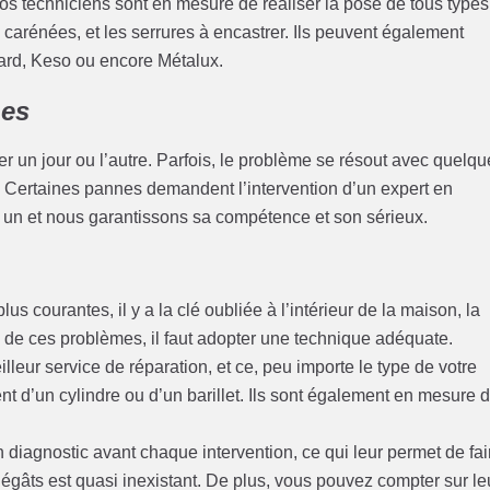
Nos techniciens sont en mesure de réaliser la pose de tous types
s carénées, et les serrures à encastrer. Ils peuvent également
card, Keso ou encore Métalux.
nes
er un jour ou l’autre. Parfois, le problème se résout avec quelq
s. Certaines pannes demandent l’intervention d’un expert en
 un et nous garantissons sa compétence et son sérieux.
 courantes, il y a la clé oubliée à l’intérieur de la maison, la
 de ces problèmes, il faut adopter une technique adéquate.
illeur service de réparation, et ce, peu importe le type de votre
ent d’un cylindre ou d’un barillet. Ils sont également en mesure 
un diagnostic avant chaque intervention, ce qui leur permet de fai
égâts est quasi inexistant. De plus, vous pouvez compter sur le