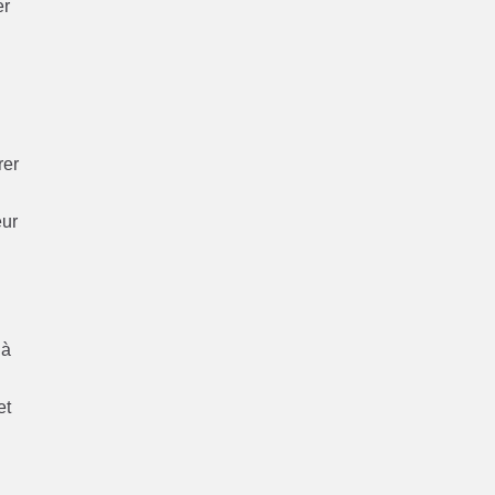
er
rer
l
eur
 à
et