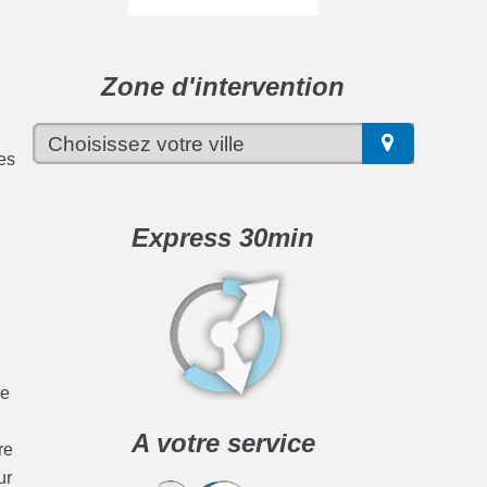
Zone d'intervention
ues
Express 30min
de
A votre service
re
ur