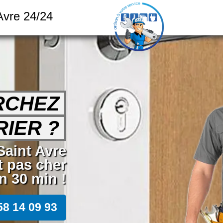
Avre 24/24
RCHEZ
IER ?
Saint Avre
t pas cher
n 30 min !
58 14 09 93