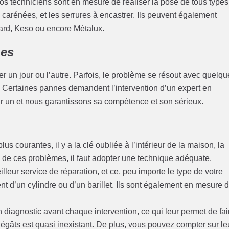
Nos techniciens sont en mesure de réaliser la pose de tous types
s carénées, et les serrures à encastrer. Ils peuvent également
card, Keso ou encore Métalux.
nes
er un jour ou l’autre. Parfois, le problème se résout avec quelq
s. Certaines pannes demandent l’intervention d’un expert en
r un et nous garantissons sa compétence et son sérieux.
 courantes, il y a la clé oubliée à l’intérieur de la maison, la
 de ces problèmes, il faut adopter une technique adéquate.
illeur service de réparation, et ce, peu importe le type de votre
ent d’un cylindre ou d’un barillet. Ils sont également en mesure 
un diagnostic avant chaque intervention, ce qui leur permet de fai
égâts est quasi inexistant. De plus, vous pouvez compter sur le