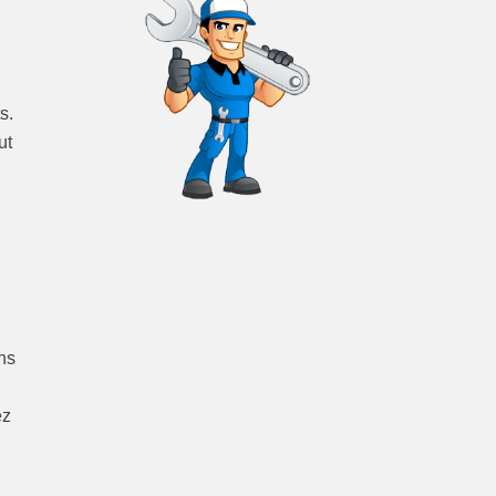
s.
ut
ns
ez