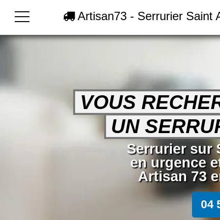
Artisan73 - Serrurier Saint 
VOUS RECHE
UN SERRUR
Serrurier sur 
en urgence e
Artisan 73 e
04 