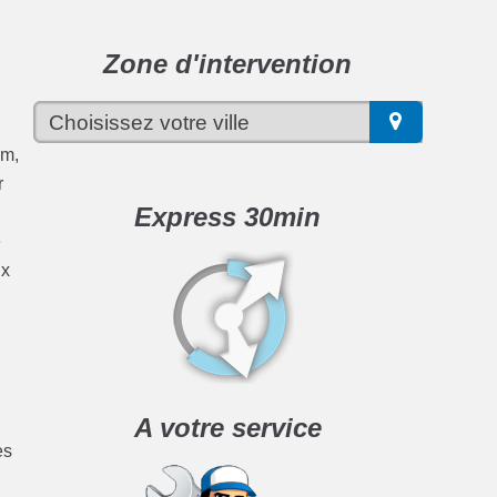
Zone d'intervention
um,
r
Express 30min
e
ix
.
A votre service
es