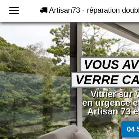
Artisan73 - réparation doub
VOUS AV
VERRE CA
Vitrier sur
en urgence e
Artisan 73 e
04 