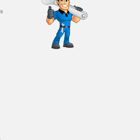
us
r
s