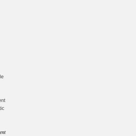
le
ent
tic
ent