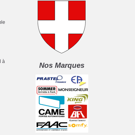
ble
l à
Nos Marques