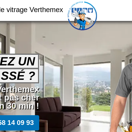
le vitrage Verthemex
EZ UN
SSÉ ?
 Verthemex
t pas cher
n 30 min !
58 14 09 93