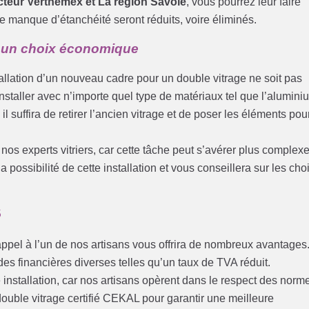
cteur Verthemex et La région Savoie
, vous pourrez leur faire
e manque d’étanchéité seront réduits, voire éliminés.
re un choix économique
nstallation d’un nouveau cadre pour un double vitrage ne soit pas
’installer avec n’importe quel type de matériaux tel que l’alumini
il suffira de retirer l’ancien vitrage et de poser les éléments pou
os experts vitriers, car cette tâche peut s’avérer plus complex
a possibilité de cette installation et vous conseillera sur les cho
é
appel à l’un de nos artisans vous offrira de nombreux avantages
des financières diverses telles qu’un taux de TVA réduit.
 installation, car nos artisans opèrent dans le respect des norm
n double vitrage certifié CEKAL pour garantir une meilleure