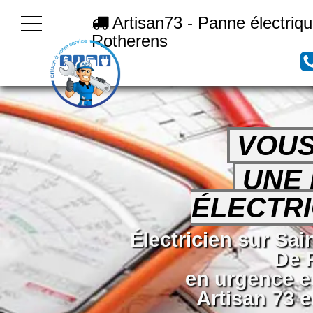
Artisan73 - Panne électriq
Rotherens
VOUS
UNE
ÉLECTRI
Électricien sur Sai
De 
en urgence e
Artisan 73 e