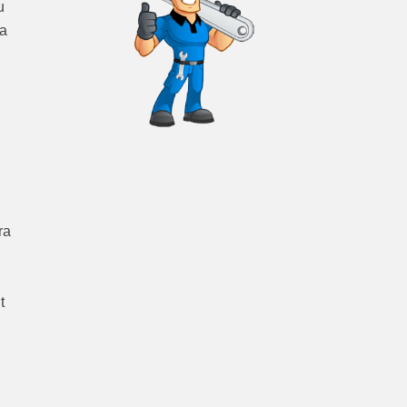
u
ra
ra
t