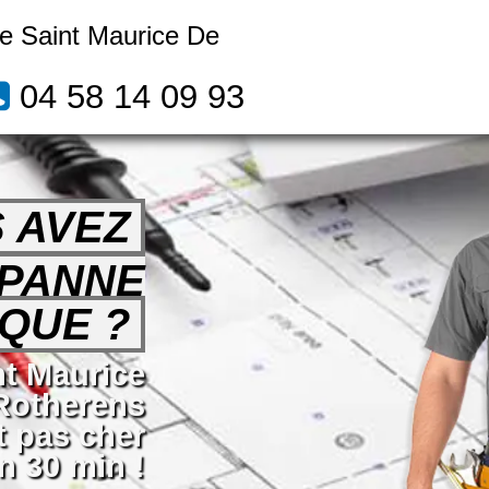
ue Saint Maurice De
04 58 14 09 93
 AVEZ
 PANNE
QUE ?
nt Maurice
Rotherens
t pas cher
n 30 min !