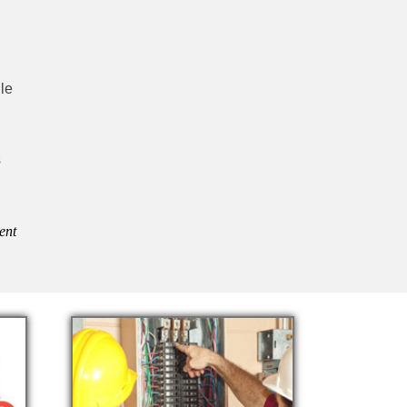
lle
s
ent