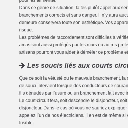
pour les alimenter.
Dans ce genre de situation, faites plutôt appel aux se
branchements corrects et sans danger. Il n’y aura au
demeure conservera toute son esthétique. Vos appareil
risque.
Les problèmes de raccordement sont difficiles à vérifi
amas sont aussi protégés par les murs ou autres protect
artisans pourront vous aider à démêler ce problème et à
Les soucis liés aux courts circ
Que ce soit la vétusté ou le mauvais branchement, la 
de souci intervient lorsque des conducteurs de coura
fils dénudés par l’usure ou un branchement fait avec i
Le court-circuit fera, soit descendre le disjoncteur, soi
disjoncteur. Dans le cas où vous ne sauriez expliquer 
appelez l’un de nos électriciens. Il en est de même si v
fusible.