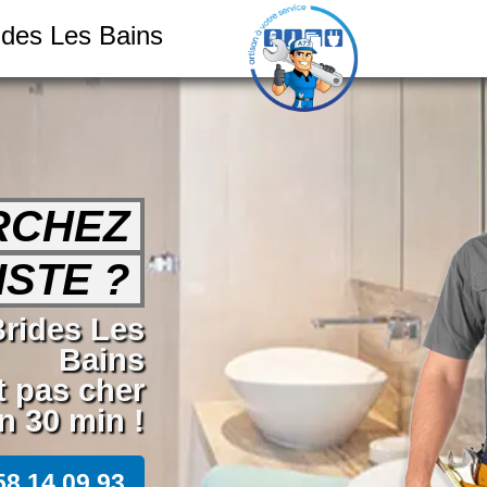
ides Les Bains
RCHEZ
STE ?
Brides Les
Bains
t pas cher
n 30 min !
58 14 09 93