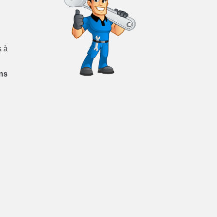
s à
ins