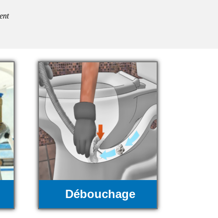
ent
Débouchage