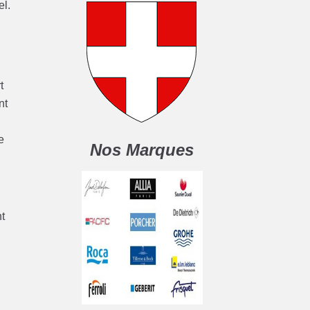
el.
t
nt
e
Nos Marques
nt