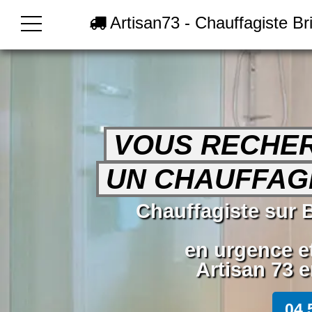
Artisan73 - Chauffagiste Br
VOUS RECHE
UN CHAUFFAGI
Chauffagiste sur 
en urgence e
Artisan 73 e
04 