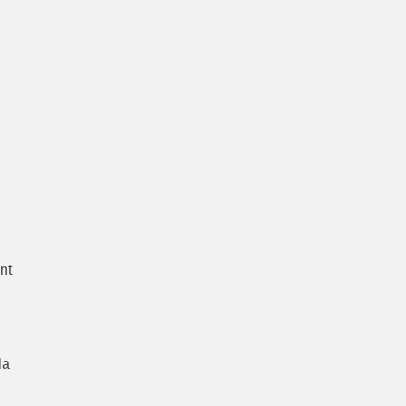
e
nt
la