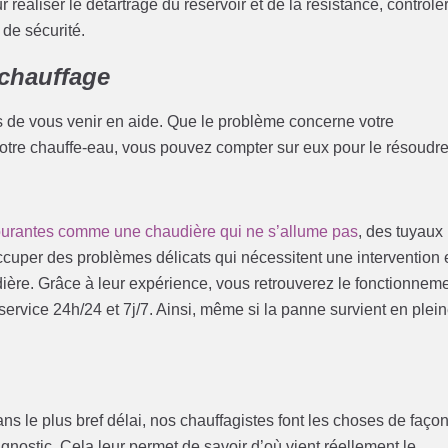
réaliser le détartrage du réservoir et de la résistance, contrôle
 de sécurité.
chauffage
 de vous venir en aide. Que le problème concerne votre
votre chauffe-eau, vous pouvez compter sur eux pour le résoudre
ourantes comme une chaudière qui ne s’allume pas
, des tuyaux
occuper des problèmes délicats qui nécessitent une intervention
ère. Grâce à leur expérience, vous retrouverez le fonctionnem
ervice 24h/24 et 7j/7. Ainsi, même si la panne survient en plei
ns le plus bref délai, nos chauffagistes font les choses de faço
iagnostic. Cela leur permet de savoir d’où vient réellement le