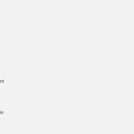
e
c
nt
ie