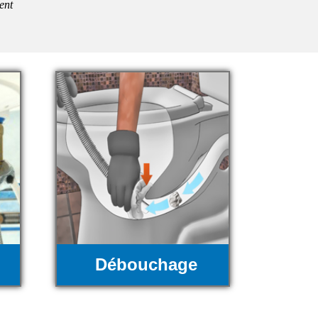
ent
Débouchage