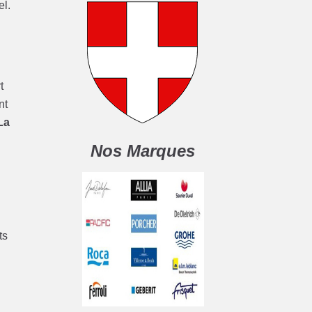
el.
t
nt
La
Nos Marques
ts