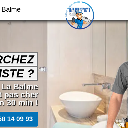
a Balme
RCHEZ
STE ?
r La Balme
t pas cher
n 30 min !
58 14 09 93