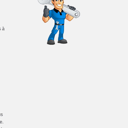
s à
us
e.