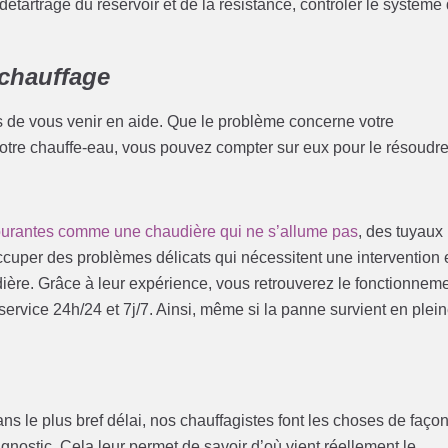
détartrage du réservoir et de la résistance, contrôler le système
chauffage
 de vous venir en aide. Que le problème concerne votre
votre chauffe-eau, vous pouvez compter sur eux pour le résoudre
ourantes comme une chaudière qui ne s’allume pas
, des tuyaux
occuper des problèmes délicats qui nécessitent une intervention
ère. Grâce à leur expérience, vous retrouverez le fonctionnem
ervice 24h/24 et 7j/7. Ainsi, même si la panne survient en plei
ns le plus bref délai, nos chauffagistes font les choses de faço
iagnostic. Cela leur permet de savoir d’où vient réellement le