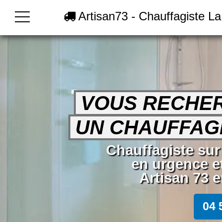
Artisan73 - Chauffagiste L
VOUS RECHE
UN CHAUFFAGI
Chauffagiste su
en urgence e
Artisan 73 e
04 