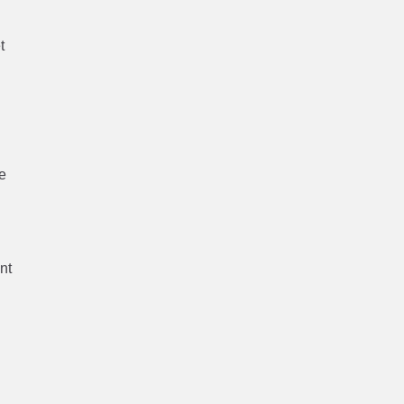
e
t
de
nt