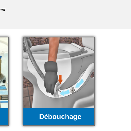
ent
Débouchage