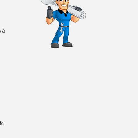
s à
fe-