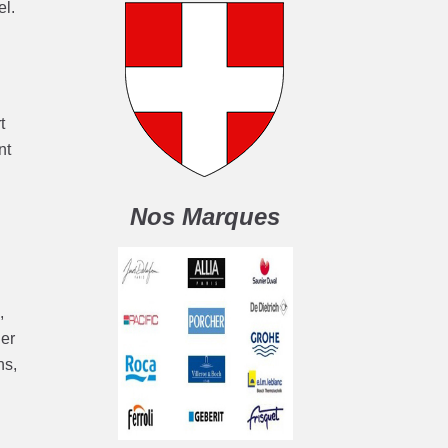
el.
t
nt
Nos Marques
,
ler
ns,