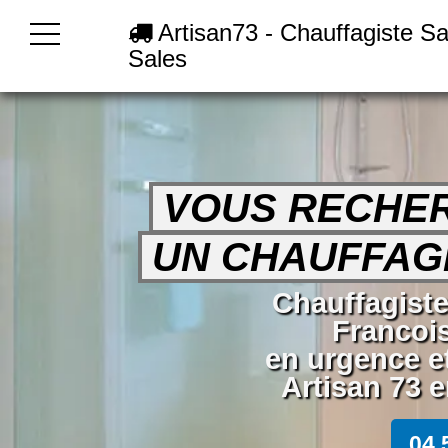
Artisan73 - Chauffagiste Sa
Sales
VOUS RECHE
UN CHAUFFAGI
Chauffagiste
Francoi
en urgence e
Artisan 73 e
04 