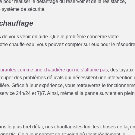
pour réaliser le détartrage du réservoir et de la résistance,
e système de sécurité.
chauffage
 de vous venir en aide. Que le problème concerne votre
votre chauffe-eau, vous pouvez compter sur eux pour le résoudre
ourantes comme une chaudière qui ne s’allume pas
, des tuyaux
occuper des problèmes délicats qui nécessitent une intervention
ère. Grâce à leur expérience, vous retrouverez le fonctionnem
ervice 24h/24 et 7j/7. Ainsi, même si la panne survient en plei
ns le plus bref délai, nos chauffagistes font les choses de faço
iagnostic. Cela leur permet de savoir d’où vient réellement le