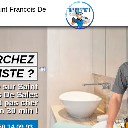
int Francois De
RCHEZ
STE ?
 sur Saint
s De Sales
t pas cher
n 30 min !
58 14 09 93