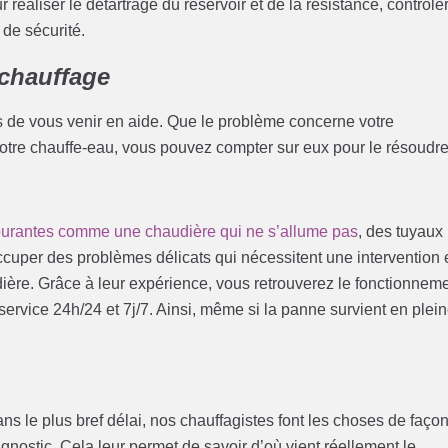
réaliser le détartrage du réservoir et de la résistance, contrôle
 de sécurité.
chauffage
 de vous venir en aide. Que le problème concerne votre
votre chauffe-eau, vous pouvez compter sur eux pour le résoudre
ourantes comme une chaudière qui ne s’allume pas
, des tuyaux
occuper des problèmes délicats qui nécessitent une intervention
ère. Grâce à leur expérience, vous retrouverez le fonctionnem
ervice 24h/24 et 7j/7. Ainsi, même si la panne survient en plei
ns le plus bref délai, nos chauffagistes font les choses de faço
iagnostic. Cela leur permet de savoir d’où vient réellement le