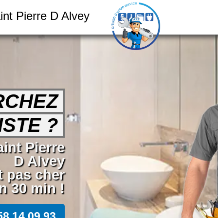
int Pierre D Alvey
RCHEZ
STE ?
int Pierre
D Alvey
t pas cher
n 30 min !
58 14 09 93