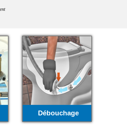
ent
Débouchage