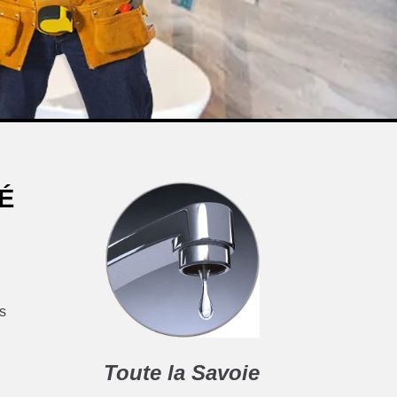
É
es
Toute la Savoie