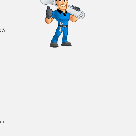
s à
au.