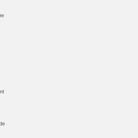
e
tre
nt
 de