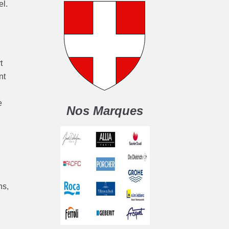
el.
t
nt
e
Nos Marques
ns,