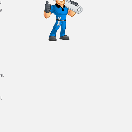
u
ra
ra
t