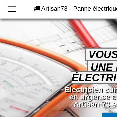
Artisan73 - Panne électriqu
VOUS
UNE
ÉLECTRI
Électricien su
en urgence e
Artisan 73 e