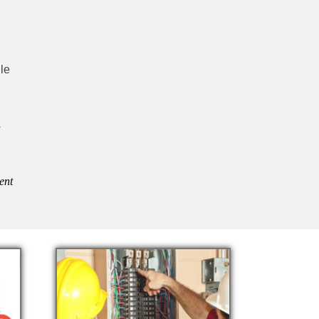
lle
0
s
ent