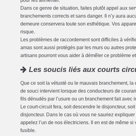
pour les alimenter.
Dans ce genre de situation, faites plutôt appel aux se
branchements corrects et sans danger. Il n’y aura au
demeure conservera toute son esthétique. Vos appareil
risque.
Les problèmes de raccordement sont difficiles à vérifi
amas sont aussi protégés par les murs ou autres protect
artisans pourront vous aider à démêler ce problème et à
Les soucis liés aux courts circ
Que ce soit la vétusté ou le mauvais branchement, la 
de souci intervient lorsque des conducteurs de coura
fils dénudés par l’usure ou un branchement fait avec i
Le court-circuit fera, soit descendre le disjoncteur, soi
disjoncteur. Dans le cas où vous ne sauriez expliquer 
appelez l’un de nos électriciens. Il en est de même si v
fusible.