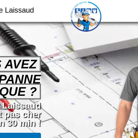
e Laissaud
 AVEZ
 PANNE
QUE ?
r Laissaud
t pas cher
n 30 min !